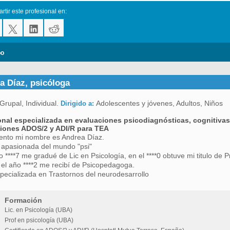
tir este profesional en:
po
a Díaz, psicóloga
Grupal, Individual.
Adolescentes y jóvenes, Adultos, Niños
Dirigido a:
onal especializada en evaluaciones psicodiagnósticas, cognitivas
iones ADOS/2 y ADI/R para TEA
ento mi nombre es Andrea Díaz.
 apasionada del mundo "psi"
o ****7 me gradué de Lic en Psicología, en el ****0 obtuve mi titulo de P
el año ****2 me recibí de Psicopedagoga.
pecializada en Trastornos del neurodesarrollo
Formación
Lic. en Psicología (UBA)
Prof en psicología (UBA)