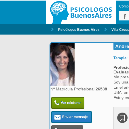
Compar
Psicólogos Buenos Aires
Villa Cres
Andre
Terapia:
Profesi
Evaluac
Me pres
Soy una
En el añ
Nº Matrícula Profesional
26538
UBA, en 
Estoy es
Ver teléfono
Enviar mensaje