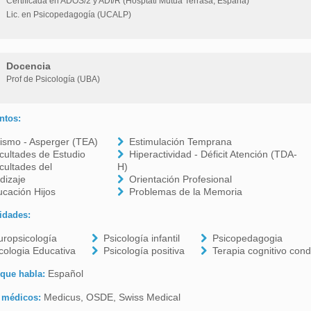
Certificada en ADOS/2 y ADI/R (Hosptatl Mutua Terrasa, España)
Lic. en Psicopedagogía (UCALP)
Docencia
Prof de Psicología (UBA)
ntos:
ismo - Asperger (TEA)
Estimulación Temprana
icultades de Estudio
Hiperactividad - Déficit Atención (TDA-
icultades del
H)
dizaje
Orientación Profesional
cación Hijos
Problemas de la Memoria
idades:
ropsicología
Psicología infantil
Psicopedagogia
cologia Educativa
Psicología positiva
Terapia cognitivo cond
Español
 que habla:
Medicus, OSDE, Swiss Medical
 médicos: