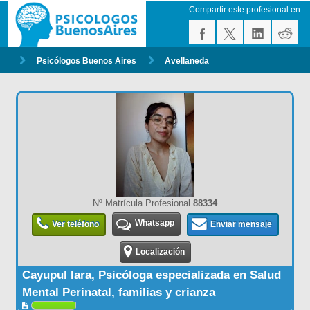
Compartir este profesional en:
Psicólogos Buenos Aires
Avellaneda
Nº Matrícula Profesional
88334
Whatsapp
Ver teléfono
Enviar mensaje
Localización
Cayupul Iara, Psicóloga especializada en Salud
Mental Perinatal, familias y crianza