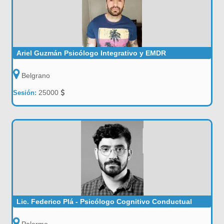
Ariel Guzmán Psicólogo Integrativo y EMDR
Belgrano
25000
Sesión:
Lic. Federico Plá - Psicólogo Cognitivo Conductual