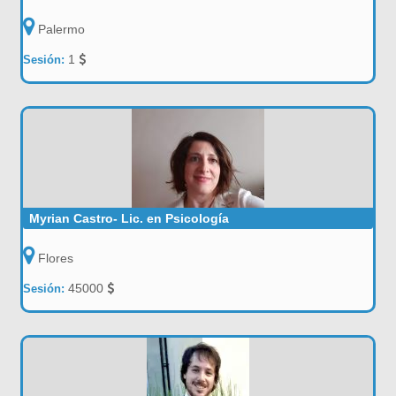
Palermo
1
Sesión:
Myrian Castro- Lic. en Psicología
Flores
45000
Sesión: