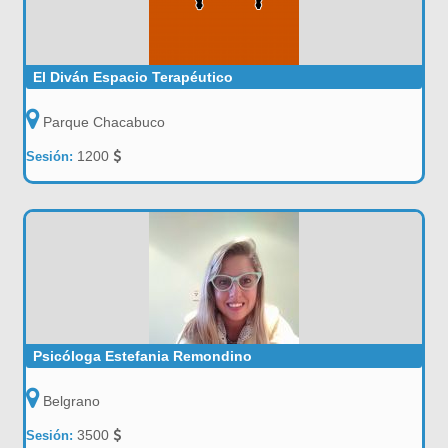
El Diván Espacio Terapéutico
Parque Chacabuco
1200
Sesión:
Psicóloga Estefania Remondino
Belgrano
3500
Sesión: