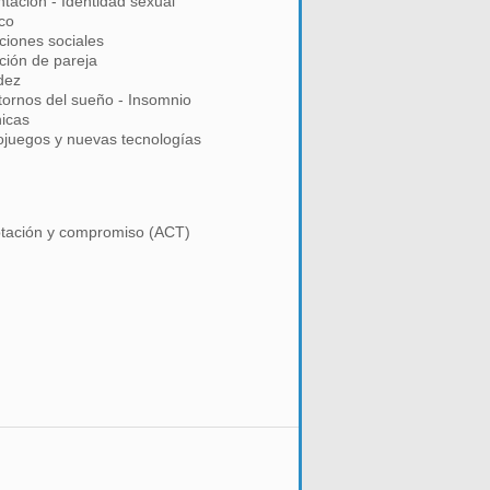
ntación - Identidad sexual
co
ciones sociales
ción de pareja
dez
tornos del sueño - Insomnio
icas
ojuegos y nuevas tecnologías
ptación y compromiso (ACT)