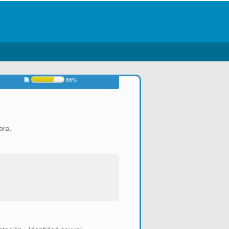
66%
bra.