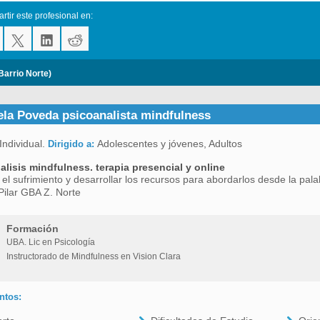
tir este profesional en:
Barrio Norte)
ela Poveda psicoanalista mindfulness
Individual.
Adolescentes y jóvenes, Adultos
Dirigido a:
alisis mindfulness. terapia presencial y online
 el sufrimiento y desarrollar los recursos para abordarlos desde la pala
ilar GBA Z. Norte
Formación
UBA. Lic en Psicología
Instructorado de Mindfulness en Vision Clara
ntos: