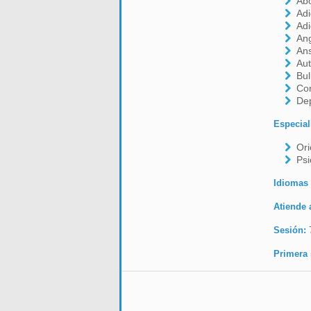
Ab
Adi
Adi
Ang
An
Aut
Bul
Con
De
Especial
Ori
Psi
Idiomas
Atiende 
Sesión:
Primera 