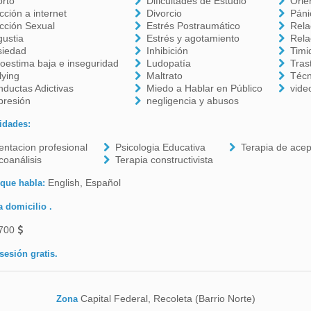
orto
Dificultades de Estudio
Orie
cción a internet
Divorcio
Páni
cción Sexual
Estrés Postraumático
Rela
ustia
Estrés y agotamiento
Rela
siedad
Inhibición
Timi
oestima baja e inseguridad
Ludopatía
Tras
lying
Maltrato
Técn
ductas Adictivas
Miedo a Hablar en Público
vide
presión
negligencia y abusos
idades:
entacion profesional
Psicologia Educativa
Terapia de ace
coanálisis
Terapia constructivista
English, Español
 que habla:
a domicilio .
700
sesión gratis.
Capital Federal, Recoleta (Barrio Norte)
Zona