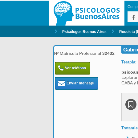
Compar
Psicólogos Buenos Aires
Recoleta (
Gabri
Nº Matrícula Profesional
32432
Terapia:
Ver teléfono
psicoan
Explorar
CABA y P
Enviar mensaje
Tratamie