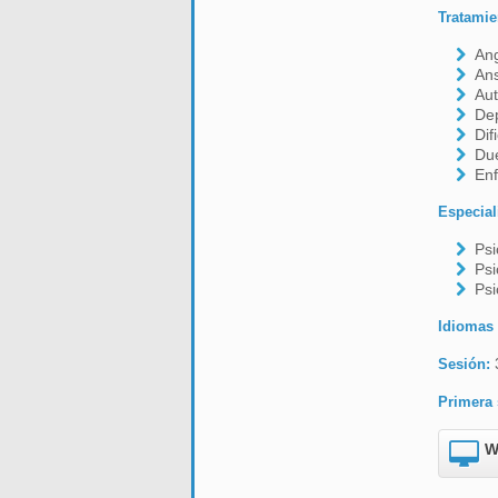
Tratamie
Ang
An
Aut
De
Dif
Due
En
Especial
Psi
Psi
Psi
Idiomas
Sesión:
Primera 
W