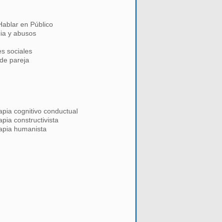
Hablar en Público
cia y abusos
s sociales
de pareja
apia cognitivo conductual
apia constructivista
apia humanista