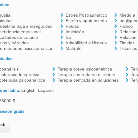
ntos:
ustia
Estrés Postraumático
Miedo a 
siedad
Estrés y agotamiento
negligen
oestima baja e inseguridad
Fobias
Pánico
pendencia emocional
Inhibición
Relacione
icultades de Estudio
Ira
Relación 
los y pérdidas
Irritabilidad e Histeria
Timidez
fermedades psicosomáticas
Maltrato
Técnicas
idades:
coanálisis
Terapia breve psicoanalítica
Ter
coterapia Integrativa
Terapia centrada en el cliente
Ter
coterapia psicoanalítica
Terapia centrada en soluciones
Ter
English, Español
 que habla:
38000
sesión gratis.
eb