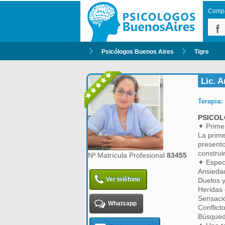
Compar
Psicólogos Buenos Aires
Tigre
Lic. 
Terapia:
PSICOL
✦ Primer
La prime
presento
construir
Nº Matrícula Profesional
83455
✦ Especi
Ansieda
Ver teléfono
Duelos y
Heridas 
Sensaci
Whatsapp
Conflict
Búsqueda