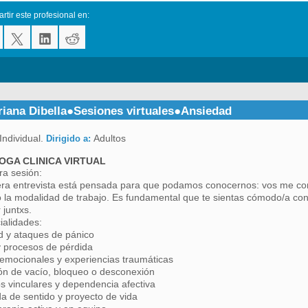
tir este profesional en:
Ariana Dibella●Sesiones virtuales●Ansiedad
Individual.
Adultos
Dirigido a:
OGA CLINICA VIRTUAL
a sesión:
ra entrevista está pensada para que podamos conocernos: vos me contá
 la modalidad de trabajo. Es fundamental que te sientas cómodo/a con
 juntxs.
alidades:
d y ataques de pánico
 procesos de pérdida
emocionales y experiencias traumáticas
ón de vacío, bloqueo o desconexión
os vinculares y dependencia afectiva
 de sentido y proyecto de vida