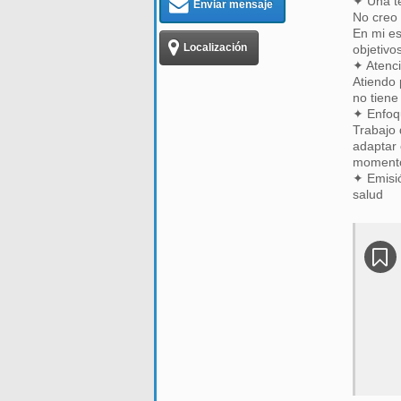
✦ Una te
Enviar mensaje
No creo 
En mi es
Localización
objetivo
✦ Atenci
Atiendo 
no tiene
✦ Enfoq
Trabajo 
adaptar 
momento 
✦ Emisió
salud