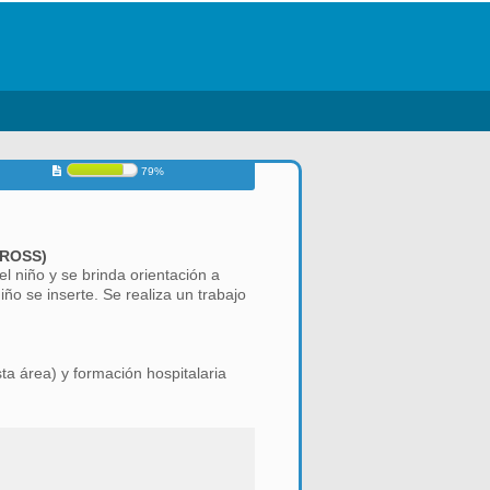
79%
APROSS)
l niño y se brinda orientación a
ño se inserte. Se realiza un trabajo
ta área) y formación hospitalaria