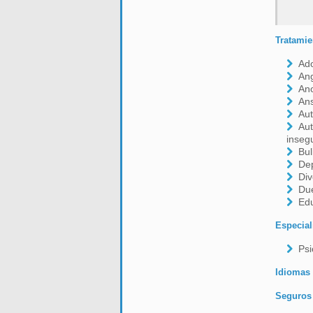
Tratamie
Ado
Ang
An
An
Aut
Aut
inseg
Bul
De
Div
Due
Edu
Especial
Psi
Idiomas
Seguros