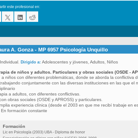
tir este profesional en:
Laura A. Gonza - MP 6957 Psicología Unquillo
Individual.
Adolescentes y jóvenes, Adultos, Niños
Dirigido a:
rapia de niños y adultos. Particulares y obras sociales (OSDE - 
 a niños con diferentes problemáticas, donde se aborda la conflictiva de
trabajando conjuntamente con las diversas instituciones en las que el ni
iplinario
apia a adultos, con diferentes conflictivas.
con obras sociales (OSDE y APROSS) y particulares.
plia experiencia clínica (desde el 2003 en que me recibí trabaje en es
) En formación constante
Formación
Lic en Psicología (2003) UBA - Diploma de honor