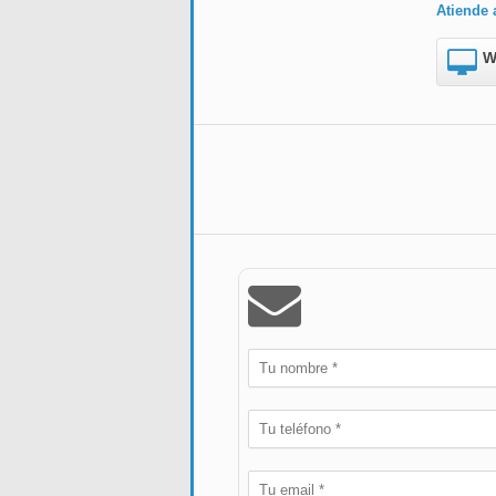
Atiende 
W