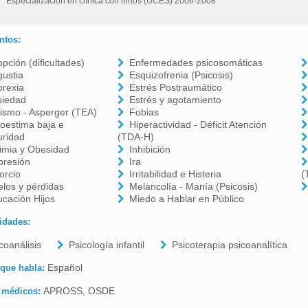
Especialización en clínica con niños (UCES) 2006-2008
ntos:
pción (dificultades)
Enfermedades psicosomáticas
ustia
Esquizofrenia (Psicosis)
orexia
Estrés Postraumático
siedad
Estrés y agotamiento
ismo - Asperger (TEA)
Fobias
oestima baja e
Hiperactividad - Déficit Atención
uridad
(TDA-H)
imia y Obesidad
Inhibición
presión
Ira
orcio
Irritabilidad e Histeria
(
los y pérdidas
Melancolía - Manía (Psicosis)
cación Hijos
Miedo a Hablar en Público
idades:
coanálisis
Psicología infantil
Psicoterapia psicoanalítica
Español
 que habla:
APROSS, OSDE
 médicos: