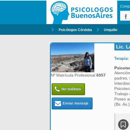
Compar
Psicólogos Córdoba
Unquillo
Lic. 
Terapia:
Psicote
Atención
Nº Matrícula Profesional
6957
padres, 
Interdisc
Psicoter
Ver teléfono
Trabajo 
Poseo am
Enviar mensaje
(Bs. As.