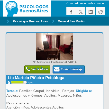
Compartir este profesional en:
Psicólogos Buenos Aires
General San Martín
Nº Matrícula Profesional
54014
Ver teléfono
Enviar mensaje
Lic Mariela Piñeiro Psicóloga
79%
Familiar, Grupal, Individual, Parejas.
Terapia:
Dirigido a:
Adolescentes y jóvenes, Adultos, Mayores, Niños
Psicoanalista
Atención niños. Adolescentes.Adultos