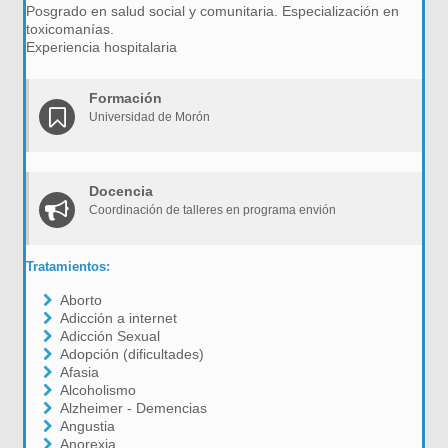
Posgrado en salud social y comunitaria. Especialización en
toxicomanías.
Experiencia hospitalaria
Formación
Universidad de Morón
Docencia
Coordinación de talleres en programa envión
Tratamientos:
Aborto
Adicción a internet
Adicción Sexual
Adopción (dificultades)
Afasia
Alcoholismo
Alzheimer - Demencias
Angustia
Anorexia