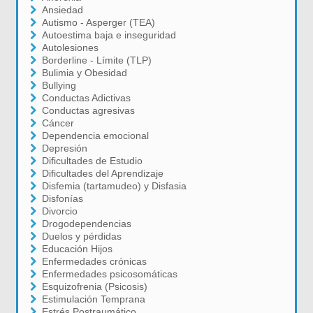
Ansiedad
Autismo - Asperger (TEA)
Autoestima baja e inseguridad
Autolesiones
Borderline - Límite (TLP)
Bulimia y Obesidad
Bullying
Conductas Adictivas
Conductas agresivas
Cáncer
Dependencia emocional
Depresión
Dificultades de Estudio
Dificultades del Aprendizaje
Disfemia (tartamudeo) y Disfasia
Disfonías
Divorcio
Drogodependencias
Duelos y pérdidas
Educación Hijos
Enfermedades crónicas
Enfermedades psicosomáticas
Esquizofrenia (Psicosis)
Estimulación Temprana
Estrés Postraumático