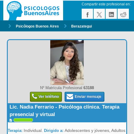
Compartir este profesional en:
Psicólogos Buenos Aires
Berazategui
Nº Matrícula Profesional
63188
Ver teléfono
Enviar mensaje
Lic. Nadia Ferrario - Psicóloga clínica. Terapia
presencial y virtual
Individual.
Adolescentes y jóvenes, Adultos
Terapia:
Dirigido a: