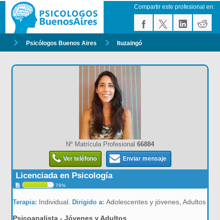
Compartir este profesional en:
Psicólogos Buenos Aires
Ituzaingó
Nº Matrícula Profesional
66884
Ver teléfono
Enviar mensaje
Licenciada en Psicología
79%
Individual.
Adolescentes y jóvenes, Adultos
Terapia:
Dirigido a:
Psicoanalista - Jóvenes y Adultos