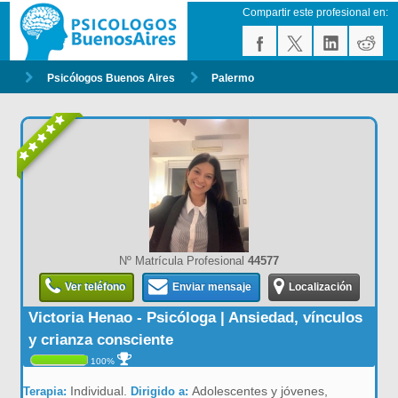
Compartir este profesional en:
Psicólogos Buenos Aires
Palermo
Nº Matrícula Profesional
44577
Ver teléfono
Enviar mensaje
Localización
Victoria Henao - Psicóloga | Ansiedad, vínculos
y crianza consciente
100%
Individual.
Adolescentes y jóvenes,
Terapia:
Dirigido a: