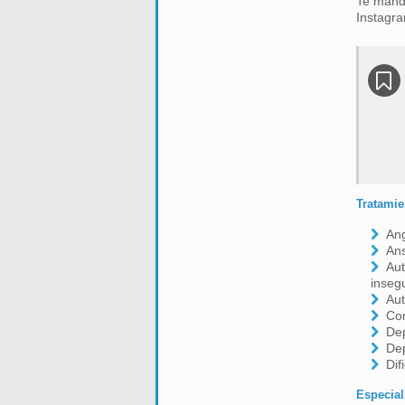
Te mand
Instagra
Tratamie
Ang
An
Aut
inseg
Aut
Co
De
De
Dif
Especial