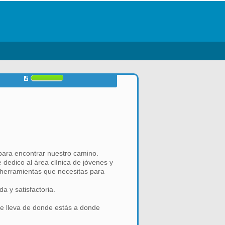
para encontrar nuestro camino.
 dedico al área clínica de jóvenes y
 herramientas que necesitas para
a y satisfactoria.
te lleva de donde estás a donde