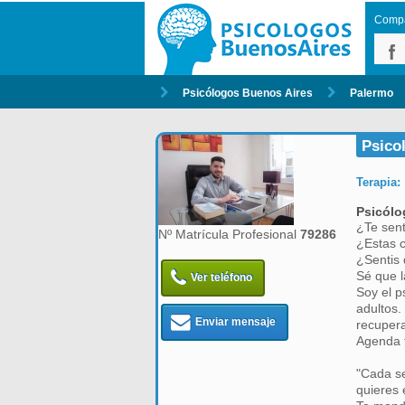
Compar
Psicólogos Buenos Aires
Palermo
Psico
Terapia:
Psicólo
¿Te sent
Nº Matrícula Profesional
79286
¿Estas c
¿Sentis 
Sé que l
Ver teléfono
Soy el p
adultos.
Enviar mensaje
recupera
Agenda t
"Cada se
quieres 