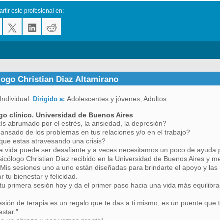
tir este profesional en:
logo Christian Diaz Altamirano
Individual.
Adolescentes y jóvenes, Adultos
Dirigido a:
go clínico. Universidad de Buenos Aires
ís abrumado por el estrés, la ansiedad, la depresión?
ansado de los problemas en tus relaciones y/o en el trabajo?
que estas atravesando una crisis?
a vida puede ser desafiante y a veces necesitamos un poco de ayuda 
sicólogo Christian Diaz recibido en la Universidad de Buenos Aires y me
 Mis sesiones uno a uno están diseñadas para brindarte el apoyo y las
r tu bienestar y felicidad.
u primera sesión hoy y da el primer paso hacia una vida más equilibrad
sión de terapia es un regalo que te das a ti mismo, es un puente que 
estar."