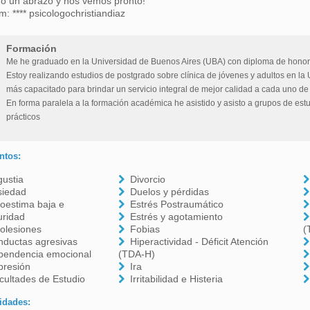
o un abrazo y nos vemos pronto!
m: **** psicologochristiandiaz
Formación
Me he graduado en la Universidad de Buenos Aires (UBA) con diploma de honor
Estoy realizando estudios de postgrado sobre clínica de jóvenes y adultos en la 
más capacitado para brindar un servicio integral de mejor calidad a cada uno de
En forma paralela a la formación académica he asistido y asisto a grupos de est
prácticos
ntos:
ustia
Divorcio
siedad
Duelos y pérdidas
oestima baja e
Estrés Postraumático
uridad
Estrés y agotamiento
olesiones
Fobias
(
nductas agresivas
Hiperactividad - Déficit Atención
pendencia emocional
(TDA-H)
presión
Ira
icultades de Estudio
Irritabilidad e Histeria
idades: