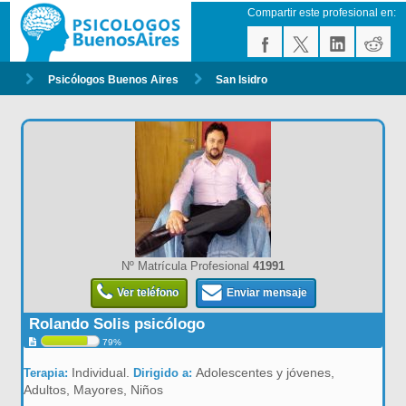
Compartir este profesional en:
Psicólogos Buenos Aires
San Isidro
Nº Matrícula Profesional
41991
Ver teléfono
Enviar mensaje
Rolando Solis psicólogo
79%
Individual.
Adolescentes y jóvenes,
Terapia:
Dirigido a:
Adultos, Mayores, Niños