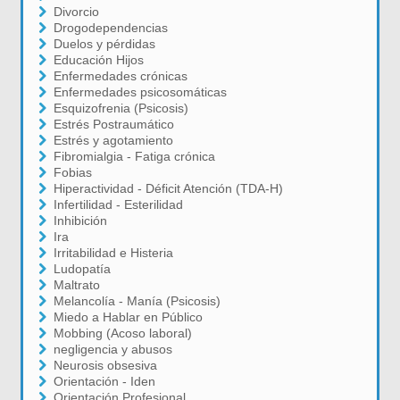
Divorcio
Drogodependencias
Duelos y pérdidas
Educación Hijos
Enfermedades crónicas
Enfermedades psicosomáticas
Esquizofrenia (Psicosis)
Estrés Postraumático
Estrés y agotamiento
Fibromialgia - Fatiga crónica
Fobias
Hiperactividad - Déficit Atención (TDA-H)
Infertilidad - Esterilidad
Inhibición
Ira
Irritabilidad e Histeria
Ludopatía
Maltrato
Melancolía - Manía (Psicosis)
Miedo a Hablar en Público
Mobbing (Acoso laboral)
negligencia y abusos
Neurosis obsesiva
Orientación - Iden
Orientación Profesional