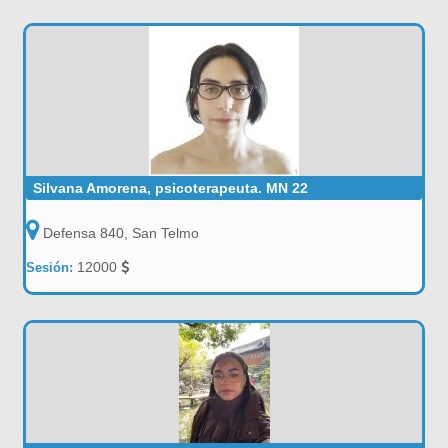
Silvana Amorena, psicoterapeuta. MN 22
Defensa 840, San Telmo
12000
Sesión: