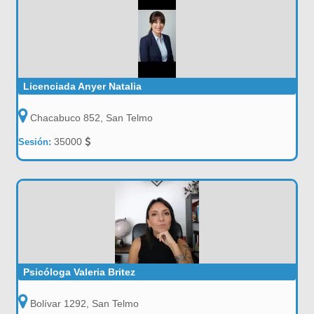
Licenciada Anyer Natalia
Chacabuco 852, San Telmo
35000
Sesión:
Psicóloga Valeria Britez
Bolívar 1292, San Telmo