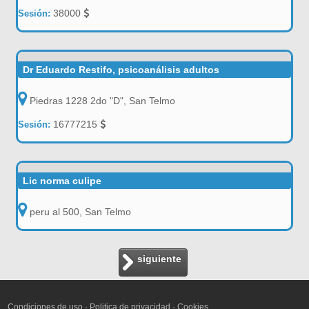
38000
Sesión:
Dr Eduardo Restifo, psicoanálisis adultos
Piedras 1228 2do "D", San Telmo
16777215
Sesión:
Lic norma culipe
peru al 500, San Telmo
siguiente
Condiciones de uso
-
Politica de privacidad
-
Cookies