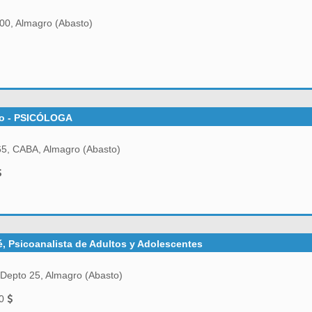
0, Almagro (Abasto)
co - PSICÓLOGA
65, CABA, Almagro (Abasto)
é, Psicoanalista de Adultos y Adolescentes
 Depto 25, Almagro (Abasto)
00