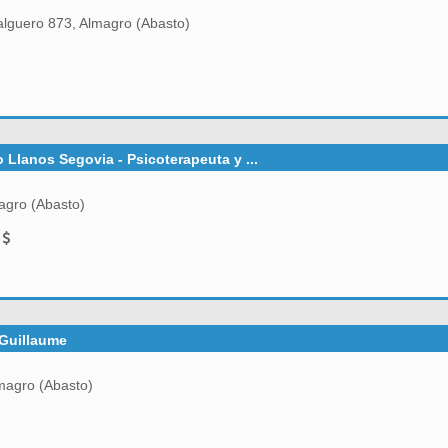
lguero 873, Almagro (Abasto)
 Llanos Segovia - Psicoterapeuta y ...
agro (Abasto)
0
 Guillaume
magro (Abasto)