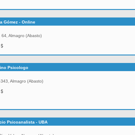
la Gómez - Online
 64, Almagro (Abasto)
0
tino Psicologo
43, Almagro (Abasto)
0
io Psicoanalista - UBA