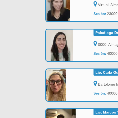
Virtual, Alm
2300
Sesión:
Psicóloga D
0000, Almag
4000
Sesión:
Lic. Carla G
Bartolome M
4000
Sesión:
Lic. Marcos 