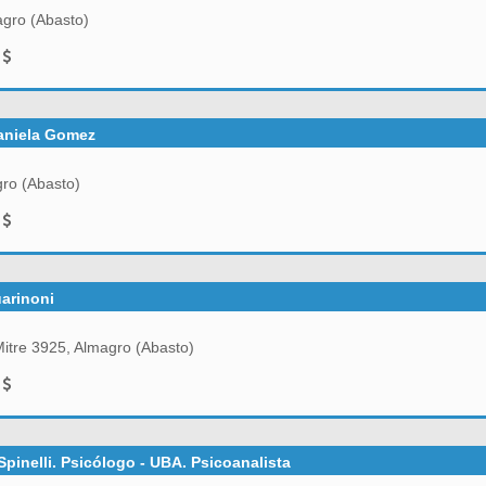
agro (Abasto)
0
aniela Gomez
ro (Abasto)
0
uarinoni
itre 3925, Almagro (Abasto)
0
Spinelli. Psicólogo - UBA. Psicoanalista