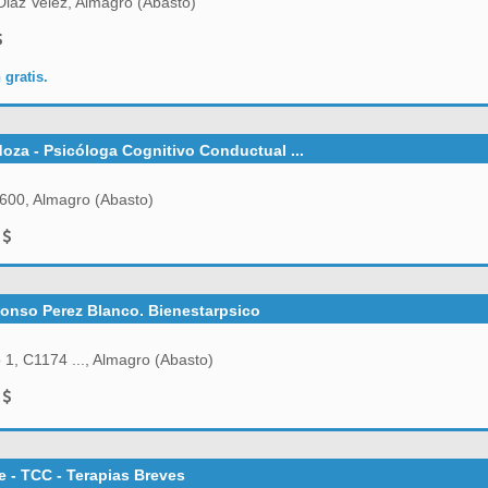
iaz Velez, Almagro (Abasto)
 gratis.
oza - Psicóloga Cognitivo Conductual ...
600, Almagro (Abasto)
0
fonso Perez Blanco. Bienestarpsico
1, C1174 ..., Almagro (Abasto)
0
 - TCC - Terapias Breves