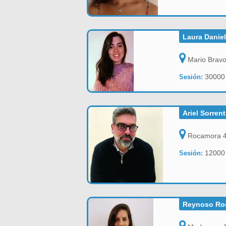
Laura Danie
Mario Bravo
3000
Sesión:
Ariel Sorren
Rocamora 43
1200
Sesión:
Reynoso Roc