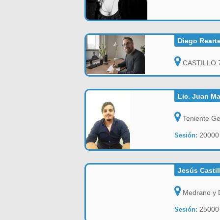
Diego Rearte
CASTILLO 73
Lic. Juan Ma
Teniente Gen
2000
Sesión:
Jesús Castil
Medrano y D
2500
Sesión: