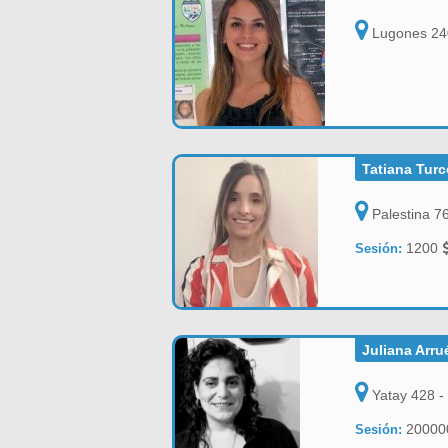
Lugones 240
Tatiana Tur
Palestina 7
1200
Sesión:
Juliana Arru
Yatay 428 -
2000
Sesión: