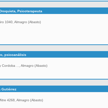
Oroquieta, Psicoterapeuta
iro 1040, Almagro (Abasto)
o, psicoanálisis
 y Cordoba ..., Almagro (Abasto)
a Gutiérrez
itre 4268, Almagro (Abasto)