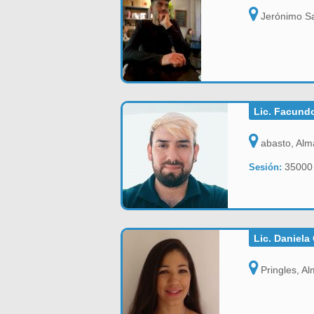
Jerónimo Sa
Lic. Facundo
abasto, Alm
3500
Sesión:
Lic. Daniela
Pringles, Al