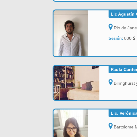
Lic Agustín 
Rio de Jane
800
Sesión:
Paula Canter
Billinghurst
Lic. Verónic
Bartolome M