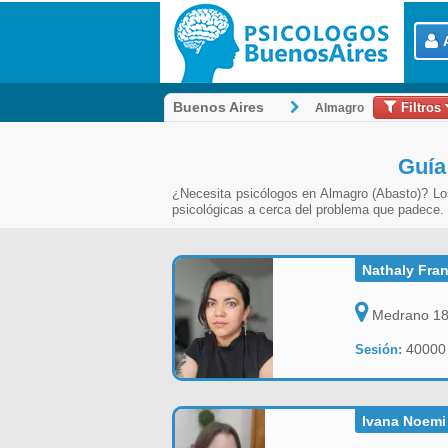
Filtros
Buenos Aires
Almagro
Guía
¿Necesita psicólogos en Almagro (Abasto)? Los
psicológicas a cerca del problema que padece.
Nathaly Fra
Medrano 184
4000
Sesión:
Ivana Noemi