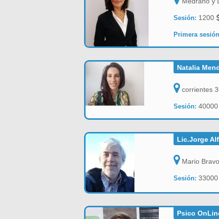
Medrano y D
1200
Sesión:
Primera sesión
Natalia Mend
corrientes 3
4000
Sesión:
Lic.Jorge Al
Mario Bravo 
3300
Sesión:
Psico OnLine