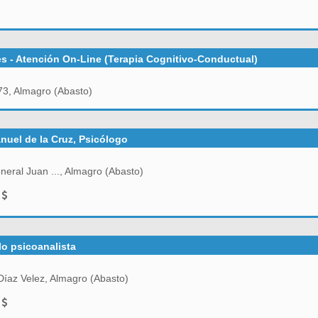
s - Atención On-Line (Terapia Cognitivo-Conductual)
, Almagro (Abasto)
nuel de la Cruz, Psicólogo
eral Juan ..., Almagro (Abasto)
0
lo psicoanalista
íaz Velez, Almagro (Abasto)
0