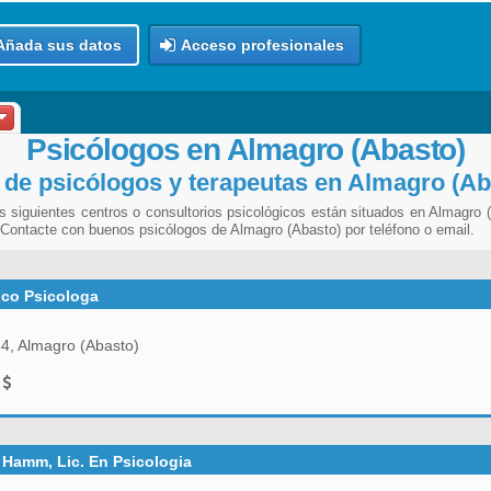
Añada sus datos
Acceso profesionales
Psicólogos en Almagro (Abasto)
 de psicólogos y terapeutas en Almagro (Ab
 siguientes centros o consultorios psicológicos están situados en Almagro (
 Contacte con buenos psicólogos de Almagro (Abasto) por teléfono o email.
nco Psicologa
, Almagro (Abasto)
0
 Hamm, Lic. En Psicologia