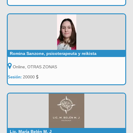
Romina Sanzone, psicoterapeuta y reikista
Online, OTRAS ZONAS
20000
Sesión:
Lic. María Belén M. J