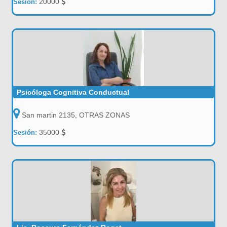
20000
Sesión:
Psicóloga Cognitiva Conductual
San martin 2135, OTRAS ZONAS
35000
Sesión: