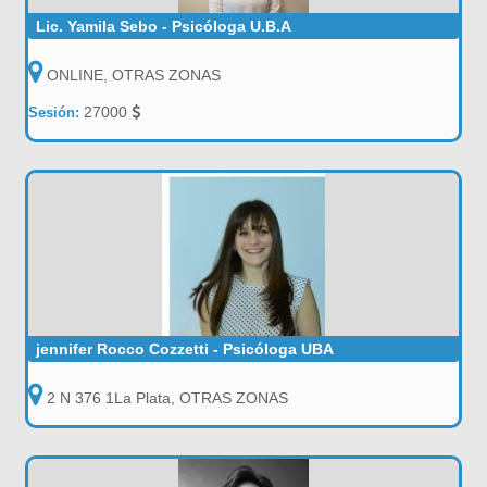
Lic. Yamila Sebo - Psicóloga U.B.A
ONLINE, OTRAS ZONAS
27000
Sesión:
jennifer Rocco Cozzetti - Psicóloga UBA
2 N 376 1La Plata, OTRAS ZONAS